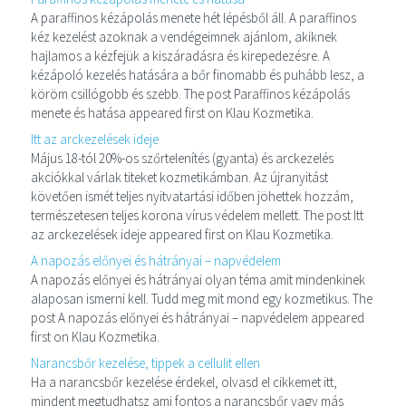
A paraffinos kézápolás menete hét lépésből áll. A paraffinos
kéz kezelést azoknak a vendégeimnek ajánlom, akiknek
hajlamos a kézfejük a kiszáradásra és kirepedezésre. A
kézápoló kezelés hatására a bőr finomabb és puhább lesz, a
köröm csillógobb és szebb. The post Paraffinos kézápolás
menete és hatása appeared first on Klau Kozmetika.
Itt az arckezelések ideje
Május 18-tól 20%-os szőrtelenítés (gyanta) és arckezelés
akciókkal várlak titeket kozmetikámban. Az újranyitást
követően ismét teljes nyitvatartási időben jöhettek hozzám,
természetesen teljes korona vírus védelem mellett. The post Itt
az arckezelések ideje appeared first on Klau Kozmetika.
A napozás előnyei és hátrányai – napvédelem
A napozás előnyei és hátrányai olyan téma amit mindenkinek
alaposan ismerni kell. Tudd meg mit mond egy kozmetikus. The
post A napozás előnyei és hátrányai – napvédelem appeared
first on Klau Kozmetika.
Narancsbőr kezelése, tippek a cellulit ellen
Ha a narancsbőr kezelése érdekel, olvasd el cikkemet itt,
mindent megtudhatsz ami fontos a narancsbőr vagy más