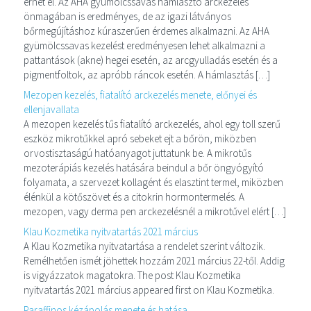
érhet el. Az AHA gyümölcssavas hámlasztó arckezelés
önmagában is eredményes, de az igazi látványos
bőrmegújításhoz kúraszerűen érdemes alkalmazni. Az AHA
gyümölcssavas kezelést eredményesen lehet alkalmazni a
pattantások (akne) hegei esetén, az arcgyulladás esetén és a
pigmentfoltok, az apróbb ráncok esetén. A hámlasztás […]
Mezopen kezelés, fiatalító arckezelés menete, előnyei és
ellenjavallata
A mezopen kezelés tűs fiatalító arckezelés, ahol egy toll szerű
eszköz mikrotűkkel apró sebeket ejt a bőrön, miközben
orvostisztaságú hatóanyagot juttatunk be. A mikrotűs
mezoterápiás kezelés hatására beindul a bőr öngyógyító
folyamata, a szervezet kollagént és elasztint termel, miközben
élénkül a kötőszövet és a citokrin hormontermelés. A
mezopen, vagy derma pen arckezelésnél a mikrotűvel elért […]
Klau Kozmetika nyitvatartás 2021 március
A Klau Kozmetika nyitvatartása a rendelet szerint változik.
Remélhetően ismét jöhettek hozzám 2021 március 22-től. Addig
is vigyázzatok magatokra. The post Klau Kozmetika
nyitvatartás 2021 március appeared first on Klau Kozmetika.
Paraffinos kézápolás menete és hatása