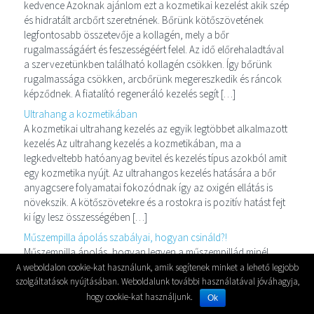
kedvence Azoknak ajánlom ezt a kozmetikai kezelést akik szép
és hidratált arcbőrt szeretnének. Bőrünk kötőszövetének
legfontosabb összetevője a kollagén, mely a bőr
rugalmasságáért és feszességéért felel. Az idő előrehaladtával
a szervezetünkben található kollagén csökken. Így bőrünk
rugalmassága csökken, arcbőrünk megereszkedik és ráncok
képződnek. A fiatalító regeneráló kezelés segít […]
Ultrahang a kozmetikában
A kozmetikai ultrahang kezelés az egyik legtöbbet alkalmazott
kezelés Az ultrahang kezelés a kozmetikában, ma a
legkedveltebb hatóanyag bevitel és kezelés típus azokból amit
egy kozmetika nyújt. Az ultrahangos kezelés hatására a bőr
anyagcsere folyamatai fokozódnak így az oxigén ellátás is
növekszik. A kötőszövetekre és a rostokra is pozitív hatást fejt
ki így lesz összességében […]
Műszempilla ápolás szabályai, hogyan csináld?!
Műszempilla ápolás, hogyan legyen a műszempillád minél
tartósabb A műszempilla ápolása és óvása az amiről sokan
A weboldalon cookie-kat használunk, amik segítenek minket a lehető legjobb
megfeledkeznek, mikor műszempillát kezdenek el viselni. A
szolgáltatások nyújtásában. Weboldalunk további használatával jóváhagyja,
műszempillára ugyanis valóban figyelni kell. Egy kis törődéssel
hogy cookie-kat használjunk.
Ok
és odafigyeléssel a szempillád sokkal tovább tartós és szép