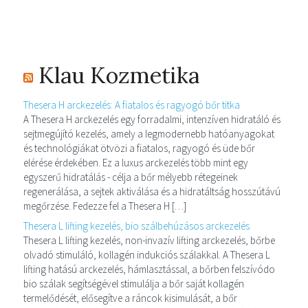
Klau Kozmetika
Thesera H arckezelés: A fiatalos és ragyogó bőr titka
A Thesera H arckezelés egy forradalmi, intenzíven hidratáló és
sejtmegújító kezelés, amely a legmodernebb hatóanyagokat
és technológiákat ötvözi a fiatalos, ragyogó és üde bőr
elérése érdekében. Ez a luxus arckezelés több mint egy
egyszerű hidratálás - célja a bőr mélyebb rétegeinek
regenerálása, a sejtek aktiválása és a hidratáltság hosszútávú
megőrzése. Fedezze fel a Thesera H […]
Thesera L lifting kezelés, bio szálbehúzásos arckezelés
Thesera L lifting kezelés, non-invazív lifting arckezelés, bőrbe
olvadó stimuláló, kollagén indukciós szálakkal. A Thesera L
lifting hatású arckezelés, hámlasztással, a bőrben felszívódo
bio szálak segítségével stimulálja a bőr saját kollagén
termelődését, elősegítve a ráncok kisimulását, a bőr