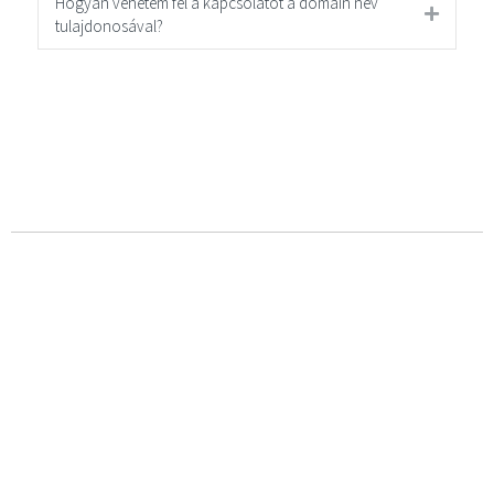
Hogyan vehetem fel a kapcsolatot a domain név
tulajdonosával?