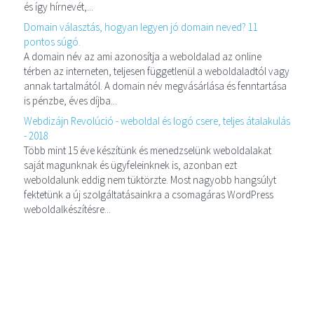
és így hírnevét,...
Domain választás, hogyan legyen jó domain neved? 11
pontos súgó.
A domain név az ami azonosítja a weboldalad az online
térben az interneten, teljesen függetlenül a weboldaladtól vagy
annak tartalmától. A domain név megvásárlása és fenntartása
is pénzbe, éves díjba...
Webdizájn Revolúció - weboldal és logó csere, teljes átalakulás
- 2018
Több mint 15 éve készítünk és menedzselünk weboldalakat
saját magunknak és ügyfeleinknek is, azonban ezt
weboldalunk eddig nem tüktörzte. Most nagyobb hangsúlyt
fektetünk a új szolgáltatásainkra a csomagáras WordPress
weboldalkészítésre...