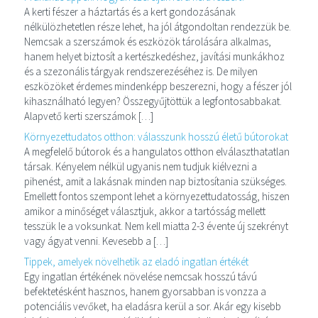
A kerti fészer a háztartás és a kert gondozásának
nélkülözhetetlen része lehet, ha jól átgondoltan rendezzük be.
Nemcsak a szerszámok és eszközök tárolására alkalmas,
hanem helyet biztosít a kertészkedéshez, javítási munkákhoz
és a szezonális tárgyak rendszerezéséhez is. De milyen
eszközöket érdemes mindenképp beszerezni, hogy a fészer jól
kihasználható legyen? Összegyűjtöttük a legfontosabbakat.
Alapvető kerti szerszámok […]
Környezettudatos otthon: válasszunk hosszú életű bútorokat
A megfelelő bútorok és a hangulatos otthon elválaszthatatlan
társak. Kényelem nélkül ugyanis nem tudjuk kiélvezni a
pihenést, amit a lakásnak minden nap biztosítania szükséges.
Emellett fontos szempont lehet a környezettudatosság, hiszen
amikor a minőséget választjuk, akkor a tartósság mellett
tesszük le a voksunkat. Nem kell miatta 2-3 évente új szekrényt
vagy ágyat venni. Kevesebb a […]
Tippek, amelyek növelhetik az eladó ingatlan értékét
Egy ingatlan értékének növelése nemcsak hosszú távú
befektetésként hasznos, hanem gyorsabban is vonzza a
potenciális vevőket, ha eladásra kerül a sor. Akár egy kisebb