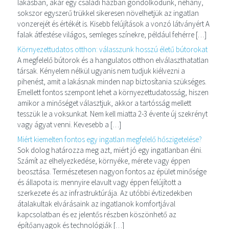
lakásban, akár egy családi házban gondolkodunk, néhány,
sokszor egyszerű trükkel sikeresen növelhetjük az ingatlan
vonzerejét és értékét is. Kisebb felújítások a vonzó látványért A
falak átfestése világos, semleges színekre, például fehérre […]
Környezettudatos otthon: válasszunk hosszú életű bútorokat
A megfelelő bútorok és a hangulatos otthon elválaszthatatlan
társak. Kényelem nélkül ugyanis nem tudjuk kiélvezni a
pihenést, amit a lakásnak minden nap biztosítania szükséges.
Emellett fontos szempont lehet a környezettudatosság, hiszen
amikor a minőséget választjuk, akkor a tartósság mellett
tesszük le a voksunkat. Nem kell miatta 2-3 évente új szekrényt
vagy ágyat venni. Kevesebb a […]
Miért kiemelten fontos egy ingatlan megfelelő hőszigetelése?
Sok dolog határozza meg azt, miért jó egy ingatlanban élni.
Számít az elhelyezkedése, környéke, mérete vagy éppen
beosztása. Természetesen nagyon fontos az épület minősége
és állapota is: mennyire elavult vagy éppen felújított a
szerkezete és az infrastruktúrája. Az utóbbi évtizedekben
átalakultak elvárásaink az ingatlanok komfortjával
kapcsolatban és ez jelentős részben köszönhető az
építőanyagok és technológiák […]