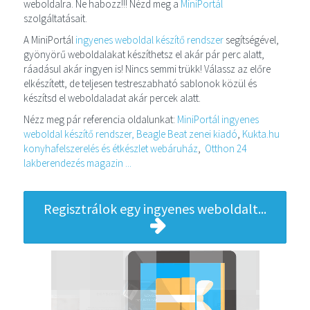
weboldalra. Ne habozz!!! Nézd meg a
MiniPortál
szolgáltatásait.
A MiniPortál
ingyenes weboldal készítő rendszer
segítségével,
gyönyörű weboldalakat készíthetsz el akár pár perc alatt,
ráadásul akár ingyen is! Nincs semmi trükk! Válassz az előre
elkészített, de teljesen testreszabható sablonok közül és
készítsd el weboldaladat akár percek alatt.
Nézz meg pár referencia oldalunkat:
MiniPortál ingyenes
weboldal készítő rendszer,
Beagle Beat zenei kiadó
,
Kukta.hu
konyhafelszerelés és étkészlet webáruház
,
Otthon 24
lakberendezés magazin ...
Regisztrálok egy ingyenes weboldalt...