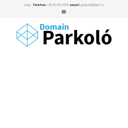
tulaj -
Telefon:
+36 30 550 1935
email:
parkolo@byte.hu
Email