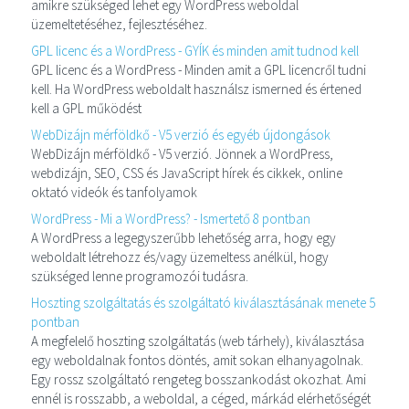
amikre szükséged lehet egy WordPress weboldal
üzemeltetéséhez, fejlesztéséhez.
GPL licenc és a WordPress - GYÍK és minden amit tudnod kell
GPL licenc és a WordPress - Minden amit a GPL licencről tudni
kell. Ha WordPress weboldalt használsz ismerned és értened
kell a GPL működést
WebDizájn mérföldkő - V5 verzió és egyéb újdongások
WebDizájn mérföldkő - V5 verzió. Jönnek a WordPress,
webdizájn, SEO, CSS és JavaScript hírek és cikkek, online
oktató videók és tanfolyamok
WordPress - Mi a WordPress? - Ismertető 8 pontban
A WordPress a legegyszerűbb lehetőség arra, hogy egy
weboldalt létrehozz és/vagy üzemeltess anélkül, hogy
szükséged lenne programozói tudásra.
Hoszting szolgáltatás és szolgáltató kiválasztásának menete 5
pontban
A megfelelő hoszting szolgáltatás (web tárhely), kiválasztása
egy weboldalnak fontos döntés, amit sokan elhanyagolnak.
Egy rossz szolgáltató rengeteg bosszankodást okozhat. Ami
ennél is rosszabb, a weboldal, a céged, márkád elérhetőségét