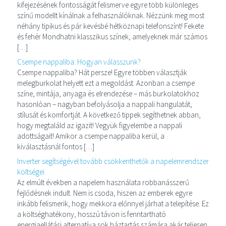
kifejezésének fontosságát felismerve egyre több különleges
színű modellt kínálnak a felhasználóknak. Nézzünk meg most
néhány tipikus és pár kevésbé hétköznapi telefonszínt! Fekete
és fehér Mondhatni klasszikus színek, amelyeknek már számos
[…]
Csempe nappaliba: Hogyan válasszunk?
Csempe nappaliba? Hát persze! Egyre többen választják
melegburkolat helyett ezt a megoldást. Azonban a csempe
színe, mintája, anyaga és elrendezése – más burkolatokhoz
hasonlóan – nagyban befolyásolja a nappali hangulatát,
stílusát és komfortját. A következő tippek segíthetnek abban,
hogy megtaláld az igazit! Vegyük figyelembe a nappali
adottságait! Amikor a csempe nappaliba kerül, a
kiválasztásnál fontos […]
Inverter segítségével tovább csökkenthetők a napelemrendszer
költségei
Az elmúlt években a napelem használata robbanásszerű
fejlődésnek indult. Nem is csoda, hiszen az emberek egyre
inkább felismerik, hogy mekkora előnnyel járhat a telepítése. Ez
a költséghatékony, hosszú távon is fenntartható
energiaellátási alternatíva sok háztartás számára akár teljesen