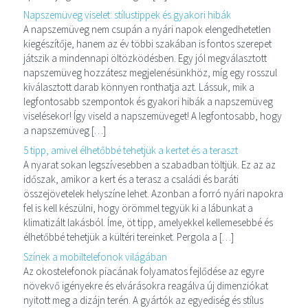
Napszemüveg viselet: stílustippek és gyakori hibák
A napszemüveg nem csupán a nyári napok elengedhetetlen
kiegészítője, hanem az év többi szakában is fontos szerepet
játszik a mindennapi öltözködésben. Egy jól megválasztott
napszemüveg hozzátesz megjelenésünkhöz, míg egy rosszul
kiválasztott darab könnyen ronthatja azt. Lássuk, mik a
legfontosabb szempontok és gyakori hibák a napszemüveg
viselésekor! Így viseld a napszemüveget! A legfontosabb, hogy
a napszemüveg […]
5 tipp, amivel élhetőbbé tehetjük a kertet és a teraszt
A nyarat sokan legszívesebben a szabadban töltjük. Ez az az
időszak, amikor a kert és a terasz a családi és baráti
összejövetelek helyszíne lehet. Azonban a forró nyári napokra
fel is kell készülni, hogy örömmel tegyük ki a lábunkat a
klimatizált lakásból. Íme, öt tipp, amelyekkel kellemesebbé és
élhetőbbé tehetjük a kültéri tereinket. Pergola a […]
Színek a mobiltelefonok világában
Az okostelefonok piacának folyamatos fejlődése az egyre
növekvő igényekre és elvárásokra reagálva új dimenziókat
nyitott meg a dizájn terén. A gyártók az egyediség és stílus