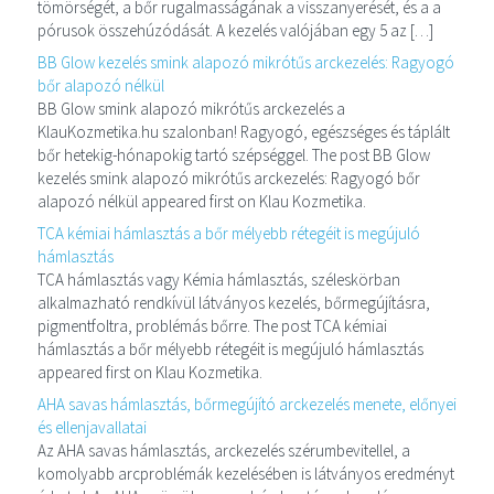
tömörségét, a bőr rugalmasságának a visszanyerését, és a a
pórusok összehúzódását. A kezelés valójában egy 5 az […]
BB Glow kezelés smink alapozó mikrótűs arckezelés: Ragyogó
bőr alapozó nélkül
BB Glow smink alapozó mikrótűs arckezelés a
KlauKozmetika.hu szalonban! Ragyogó, egészséges és táplált
bőr hetekig-hónapokig tartó szépséggel. The post BB Glow
kezelés smink alapozó mikrótűs arckezelés: Ragyogó bőr
alapozó nélkül appeared first on Klau Kozmetika.
TCA kémiai hámlasztás a bőr mélyebb rétegéit is megújuló
hámlasztás
TCA hámlasztás vagy Kémia hámlasztás, széleskörban
alkalmazható rendkívül látványos kezelés, bőrmegújításra,
pigmentfoltra, problémás bőrre. The post TCA kémiai
hámlasztás a bőr mélyebb rétegéit is megújuló hámlasztás
appeared first on Klau Kozmetika.
AHA savas hámlasztás, bőrmegújító arckezelés menete, előnyei
és ellenjavallatai
Az AHA savas hámlasztás, arckezelés szérumbevitellel, a
komolyabb arcproblémák kezelésében is látványos eredményt