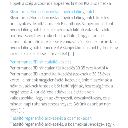
Tippek a szép arcbőrhöz appeared first on Klau Kozmetika.
Kleanthous Skinjection instant hydro Lifting patch
Kleanthous Skinjection instant hydro Lifting patch kezelés –
arc, nyak és dekoltázs maszk Kleanthous Skinjection instant
hydro Lifting patch kezelés azoknak kitűnő választás akik
azonnal szeretnék a tükörben azt látni, hogy a ráncaik
kisimultak arcbőrük feszessé és simává vált. Skinjektion instant
hydro Lifting patch ismertető A skinjecktion instant hydro lifting
kozmetikai kezeléssel már az első […]
Performance 3D ránctalaító kezelés
Performance 3D ránctalanítás kezelés 30-35 éves kortól A
Performance 3D kozmetikai kezelést azoknak a 30-35 éves
kortól, a ráncok megjelenésétől kezdve ajánlom azoknak a
nőknek, akiknek fontos a bőr textúrájának, feszességének a
megőrzése. A kor előrehaladtával az élet tele van
változásokkal, legyen az környezeti, évszakváltozás, és a
minden napi rohanás stresszhelyzet. Bőrünk azonban nem
felejt […]
Fiatalító regeneráló arckezelés a kozmetikában
Fiatalító regeneráló arckezelés, a kozmetikai vendégek egyik