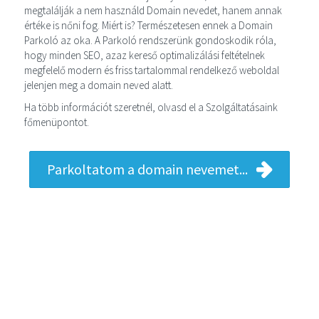
megtalálják a nem használd Domain nevedet, hanem annak
értéke is nőni fog. Miért is? Természetesen ennek a Domain
Parkoló az oka. A Parkoló rendszerünk gondoskodik róla,
hogy minden SEO, azaz kereső optimalizálási feltételnek
megfelelő modern és friss tartalommal rendelkező weboldal
jelenjen meg a domain neved alatt.
Ha több információt szeretnél, olvasd el a Szolgáltatásaink
főmenüpontot.
Parkoltatom a domain nevemet...