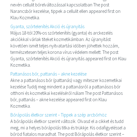
nevén cellulit bőrelváltozással kapcsolatban The post
Narancsbőr kezelése, tippek a cellulit ellen appeared first on
Klau Kozmetika.
Gyanta, szőrtelenítés Akció és újranyitás
Május 18-tól 20%-os szőrtelenítés (gyanta) és arckezelés
akciókkal várlak titeket kozmetikámban. Az újranyitást
követően ismét teljes nyitvatartási időben jöhettek hozzám,
természetesen teljes korona vírus védelem mellett. The post
Gyanta, szőrtelenítés Akció és újranyitás appeared first on Klau
Kozmetika.
Pattanásos bőr, pattanás – akne kezelése
Akne a pattanásos bőr (pattanás) vagy miteszer kozemetikai
kezelése Tuddj meg mindent a pattanásról a pattanásos bőr
otthoni és kozmetikai kezeléséről nálam The post Pattanásos
bőr, pattanás – akne kezelése appeared first on Klau
Kozmetika.
Bőrápolás életkor szerint – Tippek a szép arcbőrhöz
A bőrápolás életkor szerint változik. Olvasd el a cikket és tudd
meg, mi a helyes bőrápolás titka és trükkje. Kis odafigyeléssel a
bőröd fiatalos maradhat. The post Bőrápolás életkor szerint –